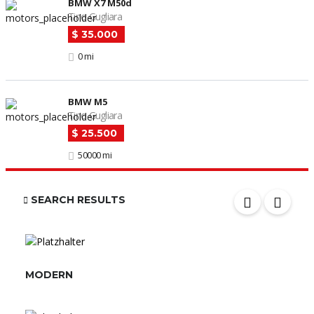
BMW X7 M50d
Tino Gugliara
$ 35.000
0 mi
BMW M5
Tino Gugliara
$ 25.500
50000 mi
SEARCH RESULTS
MODERN