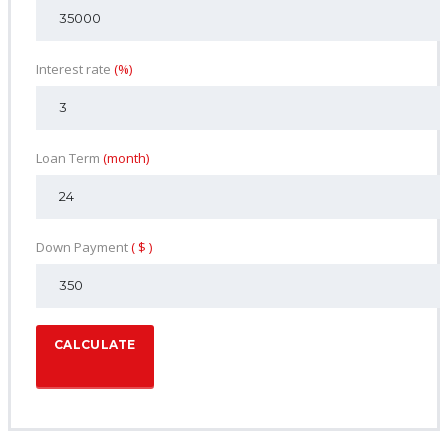
Interest rate
(%)
Loan Term
(month)
Down Payment
( $ )
CALCULATE