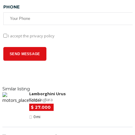
PHONE
I accept the privacy policy
Similar listing
Lamborghini Urus
Tino Gugliara
$ 27.000
0 mi