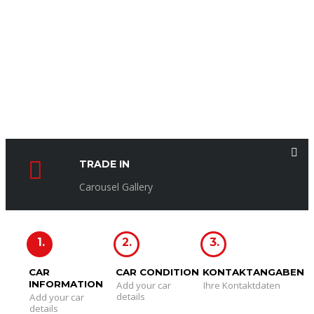
TRADE IN
Carousel Gallery
1.
2.
3.
CAR
CAR CONDITION
KONTAKTANGABEN
INFORMATION
Add your car
Ihre Kontaktdaten
details
Add your car
details