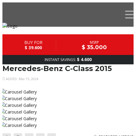
BUY FOR
MSRP
$ 35.000
$ 39.600
$ 4.600
INSTANT SAVINGS:
Mercedes-Benz C-Class 2015
ADDED: Mai 15, 2024