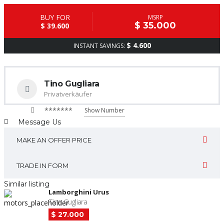
BUY FOR
MSRP
$ 35.000
$ 39.600
$ 4.600
INSTANT SAVINGS:
Tino Gugliara
Privatverkäufer
*******
Show Number
Message Us
MAKE AN OFFER PRICE
TRADE IN FORM
Similar listing
Lamborghini Urus
Tino Gugliara
$ 27.000