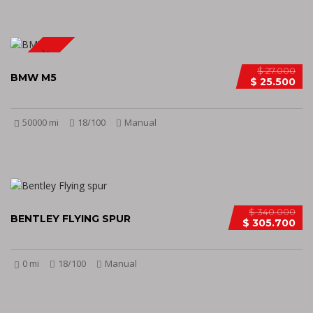
SPECIAL
$ 27.000
BMW M5
$ 25.500
50000 mi
18/100
Manual
$ 340.000
BENTLEY FLYING SPUR
$ 305.700
0 mi
18/100
Manual