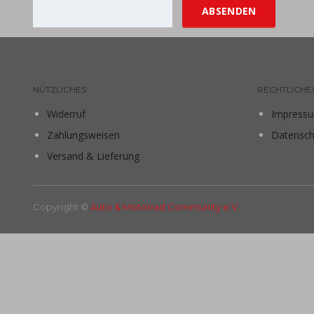
NÜTZLICHES
RECHTLICHE
Widerruf
Impress
Zahlungsweisen
Datensch
Versand & Lieferung
Copyright ©
Auto & Motorrad Community e.V.